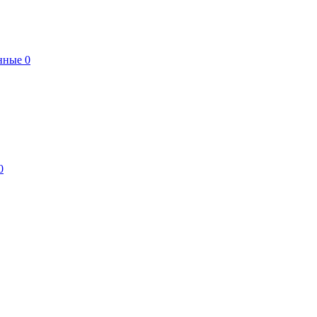
нные
0
0