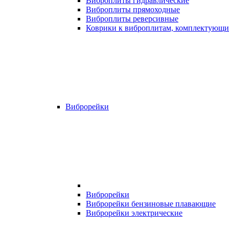
Виброплиты гидравлические
Виброплиты прямоходные
Виброплиты реверсивные
Коврики к виброплитам, комплектующи
Виброрейки
Виброрейки
Виброрейки бензиновые плавающие
Виброрейки электрические