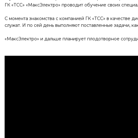
ГК «ТСС» «МаксЭлектро» проводит обучение своих специа
С момента знакомства с компанией ГК «ТСС» в качестве 
служат. И по сей день выполняют поставленные задачи, ка
«МаксЭлектро» и дальше планирует плодотворное сотрудн