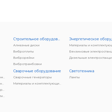
Строительное оборудование
Алмазные диски
Материалы и комплектую
Виброплиты
Бензиновые электростан
Виброрейки
Дизельные электростанци
Вибротрамбовки
Сварочные оборудование
Светотехника
Винтовые безмасляные компрессоры
Cварочные генераторы
Лампы
Винтовые маслонаполненные компрессоры
Материалы и комплектующие для сварки
Дизельные винтовые компрессоры
Компрессоры для пневматических тормазных систем