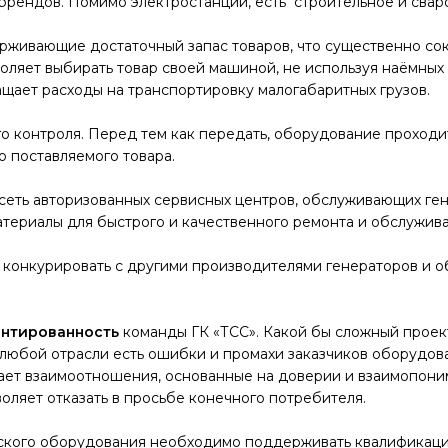
брендов. Помимо электростанций, есть строительное и сва
держивающие достаточный запас товаров, что существенно со
воляет выбирать товар своей машиной, не используя наёмных
ащает расходы на транспортировку малогабаритных грузов.
ого контроля. Перед тем как передать, оборудование прохо
о поставляемого товара.
 сеть авторизованных сервисных центров, обслуживающих ге
атериалы для быстрого и качественного ремонта и обслужив
конкурировать с другими производителями генераторов и о
нтированность
команды ГК «ТСС». Какой бы сложный проект
 любой отрасли есть ошибки и промахи заказчиков оборудова
ет взаимоотношения, основанные на доверии и взаимопонима
оляет отказать в просьбе конечного потребителя.
ского оборудования необходимо поддерживать квалификацию