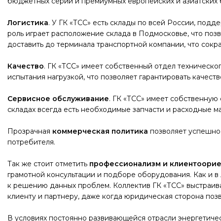
бюджетных серий и премиумных европейских и азиатских 
Логистика
. У ГК «ТСС» есть склады по всей России, под
роль играет расположение склада в Подмосковье, что поз
доставить до терминала транспортной компании, что сокр
Качество
. ГК «ТСС» имеет собственный отдел техническ
испытания нагрузкой, что позволяет гарантировать качеств
Сервисное обслуживание
. ГК «ТСС» имеет собственную
складах всегда есть необходимые запчасти и расходные м
Прозрачная
коммерческая политика
позволяет успешно 
потребителя.
Так же стоит отметить
профессионализм и клиентоорие
грамотной консультации и подборе оборудования. Как и в
к решению данных проблем. Коллектив ГК «ТСС» выстраива
клиенту и партнеру, даже когда юридическая сторона позв
В условиях постоянно развивающейся отрасли энергетиче