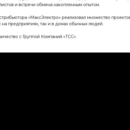
листов и встречи обмена накопленным опытом.
дистрибьютора «МаксЭлектро» реализовал множество проекто
к на предприятиях, так и в домах обычных людей.
ичество с Группой Компаний «ТСС».