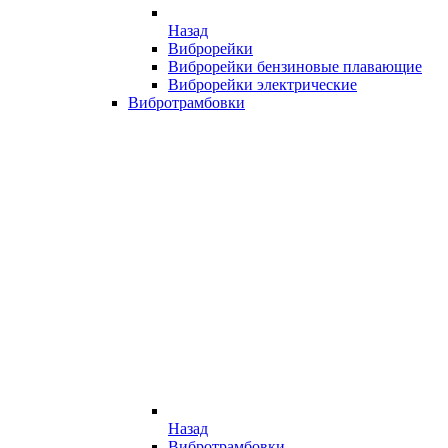
Назад
Виброрейки
Виброрейки бензиновые плавающие
Виброрейки электрические
Вибротрамбовки
Назад
Вибротрамбовки