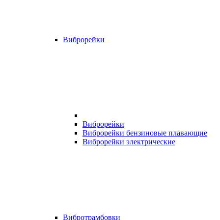
Виброрейки
Виброрейки
Виброрейки бензиновые плавающие
Виброрейки электрические
Вибротрамбовки