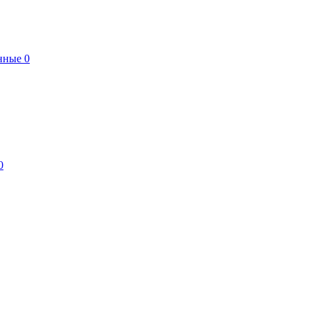
нные
0
0