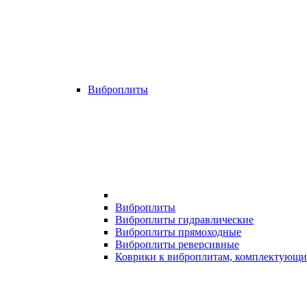
Виброплиты
Виброплиты
Виброплиты гидравлические
Виброплиты прямоходные
Виброплиты реверсивные
Коврики к виброплитам, комплектующи