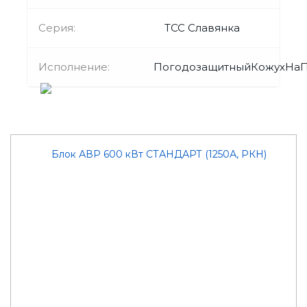
Серия:
ТСС Славянка
Исполнение:
ПогодозащитныйКожухНа