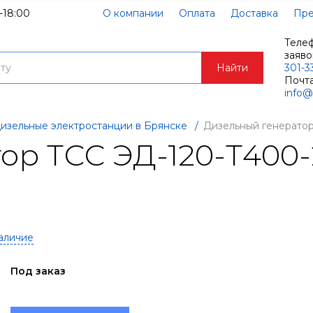
-18:00
О компании
Оплата
Доставка
Пре
Теле
заяв
Найти
301-3
Почта
info@
изельные электростанции в Брянске
/
Дизельный генерато
ор ТСС ЭД-120-Т400
аличие
Под заказ