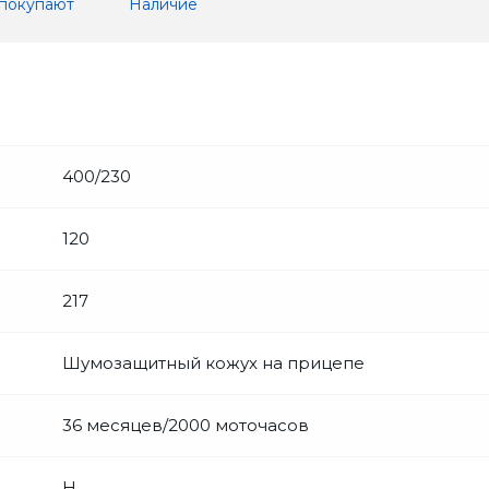
 покупают
Наличие
400/230
120
217
Шумозащитный кожух на прицепе
36 месяцев/2000 моточасов
H