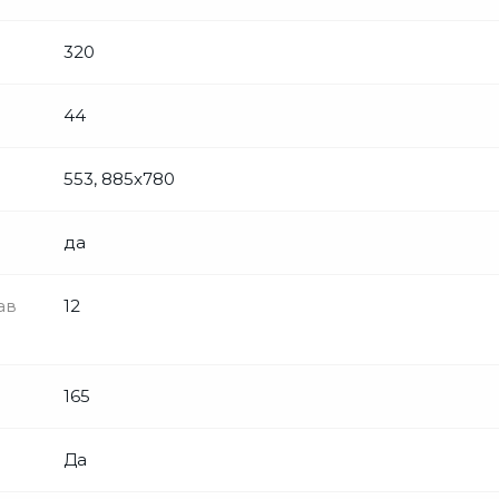
320
44
553, 885x780
да
ав
12
165
Да