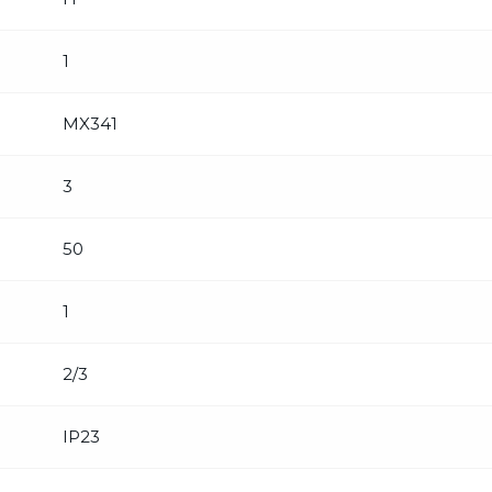
1
MX341
3
50
1
2/3
IP23