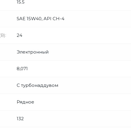
15.5
SAE 15W40, API CH-4
В):
24
Электронный
8,071
С турбонаддувом
Рядное
132