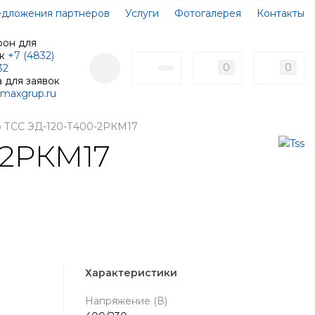
дложения партнеров
Услуги
Фотогалерея
Контакты
фон для
ок
+7 (4832)
0
0
32
 для заявок
maxgrup.ru
р ТСС ЭД-120-Т400-2РКМ17
-2РКМ17
Характеристики
Напряжение (В)