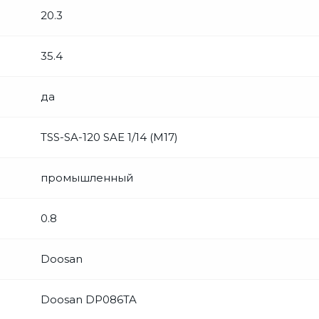
20.3
35.4
да
TSS-SA-120 SAE 1/14 (М17)
промышленный
0.8
Doosan
Doosan DP086TA