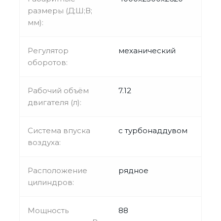
размеры (Д;Ш;В;
мм):
Регулятор
механический
оборотов:
Рабочий объём
7.12
двигателя (л):
Система впуска
с турбонаддувом
воздуха:
Расположение
рядное
цилиндров:
Мощность
88