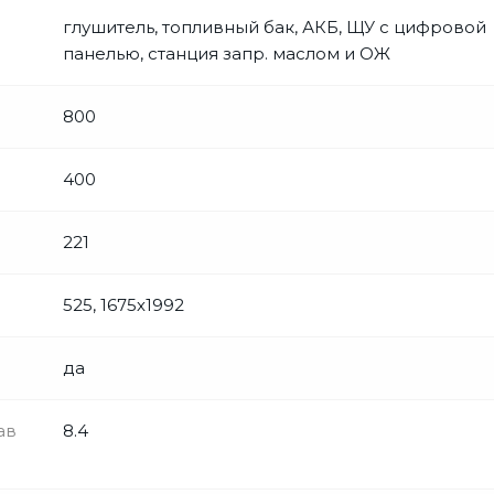
глушитель, топливный бак, АКБ, ЩУ с цифровой
панелью, станция запр. маслом и ОЖ
800
400
221
525, 1675х1992
да
ав
8.4