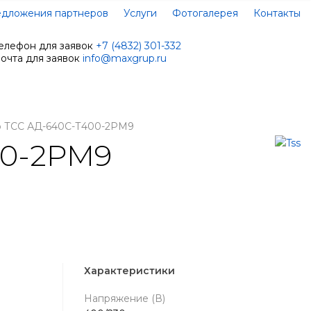
дложения партнеров
Услуги
Фотогалерея
Контакты
елефон для заявок
+7 (4832) 301-332
очта для заявок
info@maxgrup.ru
р ТСС АД-640С-Т400-2РМ9
00-2РМ9
Характеристики
Напряжение (В)