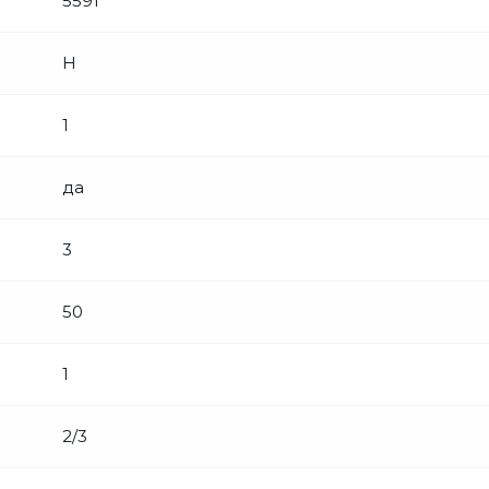
5591
Н
1
да
3
50
1
2/3