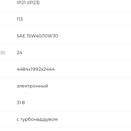
IP21 (IP23)
113
SAE 15W40/10W30
В):
24
4484x1992x2444
электронный
31.8
с турбонаддувом