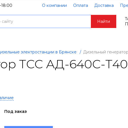
-18:00
О компании
Оплата
Доставка
Пре
Т
Найти
П
изельные электростанции в Брянске
/
Дизельный генерато
ор ТСС АД-640С-Т4
аличие
Под заказ