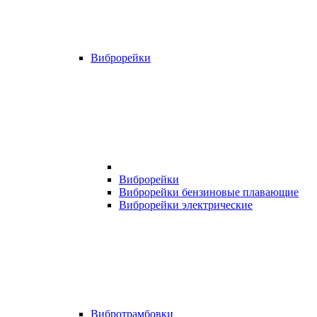
Виброрейки
Виброрейки
Виброрейки бензиновые плавающие
Виброрейки электрические
Вибротрамбовки