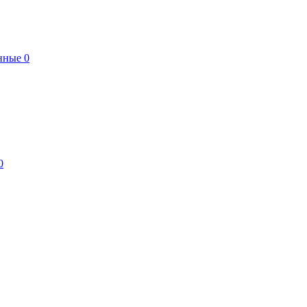
нные
0
0