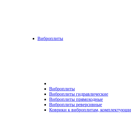
Виброплиты
Виброплиты
Виброплиты гидравлические
Виброплиты прямоходные
Виброплиты реверсивные
Коврики к виброплитам, комплектующи