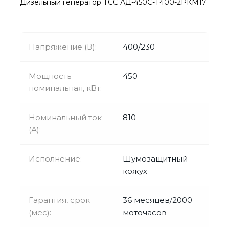
Дизельный генератор ТСС АД-450С-Т400-2РКМ17
Напряжение (В):
400/230
Мощность
450
номинальная, кВт:
Номинальный ток
810
(А):
Исполнение:
Шумозащитный
кожух
Гарантия, срок
36 месяцев/2000
(мес):
моточасов