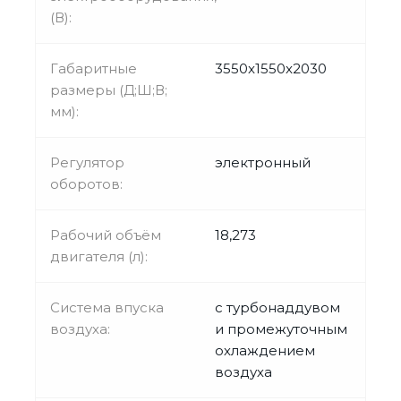
(В):
Габаритные
3550x1550x2030
размеры (Д;Ш;В;
мм):
Регулятор
электронный
оборотов:
Рабочий объём
18,273
двигателя (л):
Система впуска
с турбонаддувом
воздуха:
и промежуточным
охлаждением
воздуха