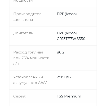
мощности:
Производитель
FPT (Iveco)
двигателя:
Двигатель:
FPT (Iveco)
CR13TE7W.S550
Расход топлива
80.2
при 75% мощности
л/ч:
Установленный
2*190/12
аккумулятор Ah/V:
Серия:
TSS Premium