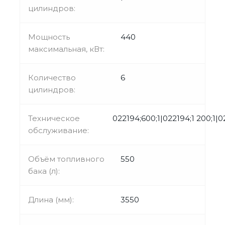
цилиндров:
Мощность
440
максимальная, кВт:
Количество
6
цилиндров:
Техническое
022194;600;1|022194;1 200;1|0
обслуживание:
Объём топливного
550
бака (л):
Длина (мм):
3550