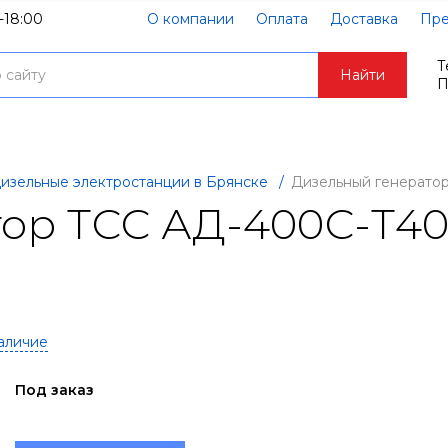
-18:00
О компании
Оплата
Доставка
Пре
Т
Найти
П
изельные электростанции в Брянске
/
Дизельный генерато
ор ТСС АД-400С-Т40
аличие
Под заказ