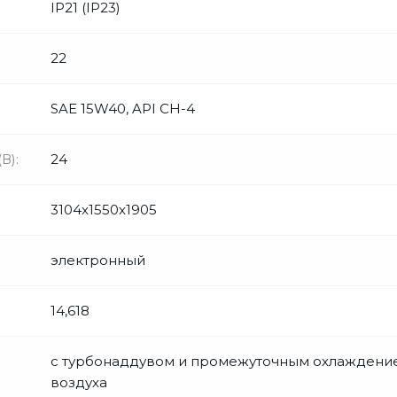
IP21 (IP23)
22
SAE 15W40, API CH-4
В):
24
3104x1550x1905
электронный
14,618
с турбонаддувом и промежуточным охлаждени
воздуха