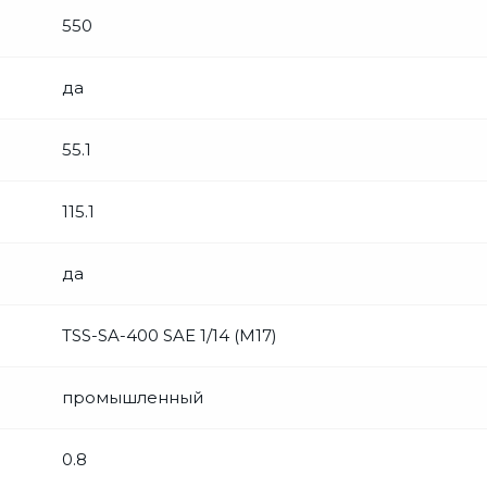
550
да
55.1
115.1
да
TSS-SA-400 SAE 1/14 (М17)
промышленный
0.8