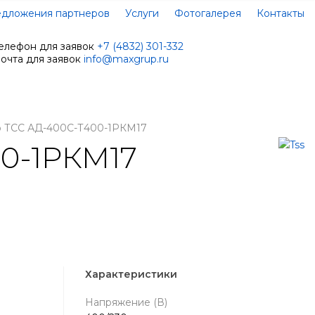
дложения партнеров
Услуги
Фотогалерея
Контакты
елефон для заявок
+7 (4832) 301-332
очта для заявок
info@maxgrup.ru
р ТСС АД-400С-Т400-1РКМ17
0-1РКМ17
Характеристики
Напряжение (В)