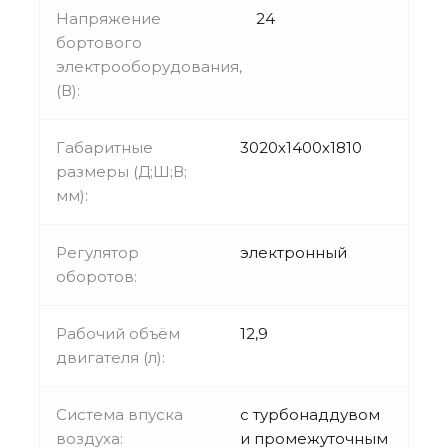
Напряжение
24
бортового
электрооборудования,
(В):
Габаритные
3020х1400х1810
размеры (Д;Ш;В;
мм):
Регулятор
электронный
оборотов:
Рабочий объём
12,9
двигателя (л):
Система впуска
с турбонаддувом
воздуха:
и промежуточным