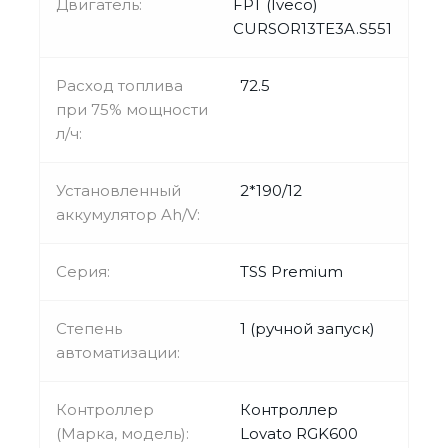
Двигатель:
FPT (Iveco)
CURSOR13TE3A.S551
Расход топлива
72.5
при 75% мощности
л/ч:
Установленный
2*190/12
аккумулятор Ah/V:
Серия:
TSS Premium
Степень
1 (ручной запуск)
автоматизации:
Контроллер
Контроллер
(Марка, модель):
Lovato RGK600