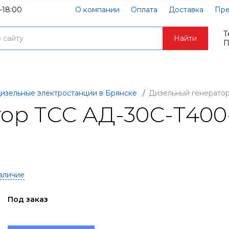
-18:00
О компании
Оплата
Доставка
Пре
Т
Найти
П
изельные электростанции в Брянске
/
Дизельный генерато
ор ТСС АД-30С-Т400
аличие
Под заказ