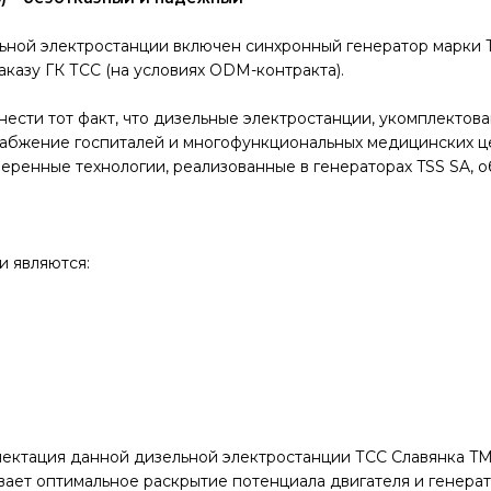
ьной электростанции включен синхронный генератор марки 
аказу ГК ТСС (на условиях ODM-контракта).
нести тот факт, что дизельные электростанции, укомплектов
снабжение госпиталей и многофункциональных медицинских 
веренные технологии, реализованные в генераторах TSS SA,
и являются:
ектация данной дизельной электростанции ТСС Славянка TM
ает оптимальное раскрытие потенциала двигателя и генерат