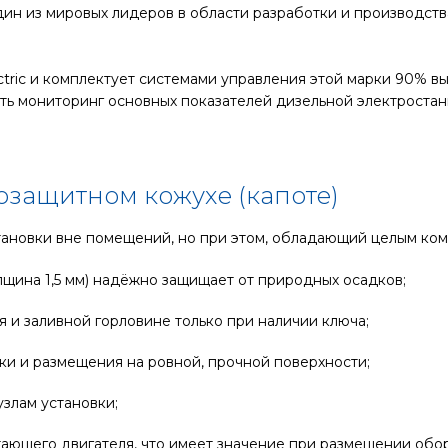
, один из мировых лидеров в области разработки и производ
ctric и комплектует системами управления этой марки 90% в
ть мониторинг основных показателей дизельной электростан
озащитном кожухе (капоте)
ановки вне помещений, но при этом, обладающий целым ком
лщина 1,5 мм) надёжно защищает от природных осадков;
я и заливной горловине только при наличии ключа;
зки и размещения на ровной, прочной поверхности;
злам установки;
ающего двигателя, что имеет значение при размещении обор