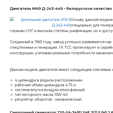
Двигатель ММЗ Д-243-449 – белорусское качество
Основу данной модели
специально для генер
странам СНГ и высокая степень унификации, но и досту
Созданный в 1963 году, завод успешно развивается как
спецтехники и генерации. ГК ТСС проектирует и серий
конструкции, учитывая реальные потребности заказчико
Данная модель двигателя имеет следующие ключевые 
4 цилиндра в рядном расположении;
рабочий объём цилиндров 4,75 л;
система впуска воздуха атмосферный;
тип моторного масла 15W-40;
регулятор оборотов - механический;
Синхронный генератор TSS-SA-34(E) SAE 3/11,5 (М1,2