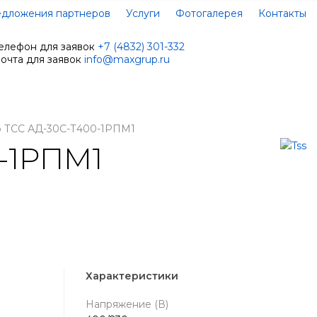
дложения партнеров
Услуги
Фотогалерея
Контакты
елефон для заявок
+7 (4832) 301-332
очта для заявок
info@maxgrup.ru
р ТСС АД-30С-Т400-1РПМ1
-1РПМ1
Характеристики
Напряжение (В)