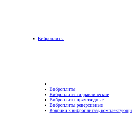
Виброплиты
Виброплиты
Виброплиты гидравлические
Виброплиты прямоходные
Виброплиты реверсивные
Коврики к виброплитам, комплектующи