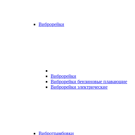
Виброрейки
Виброрейки
Виброрейки бензиновые плавающие
Виброрейки электрические
Вибротрамбовки