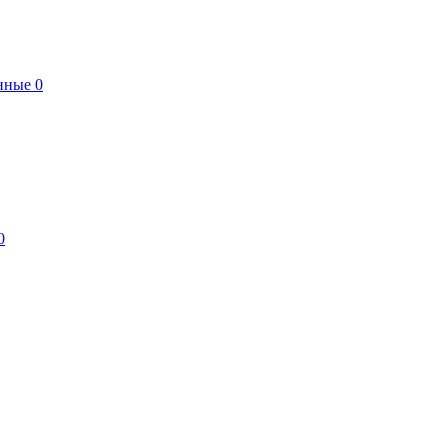
нные
0
0