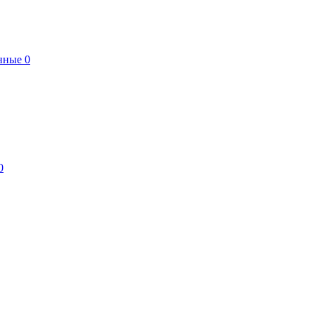
нные
0
0