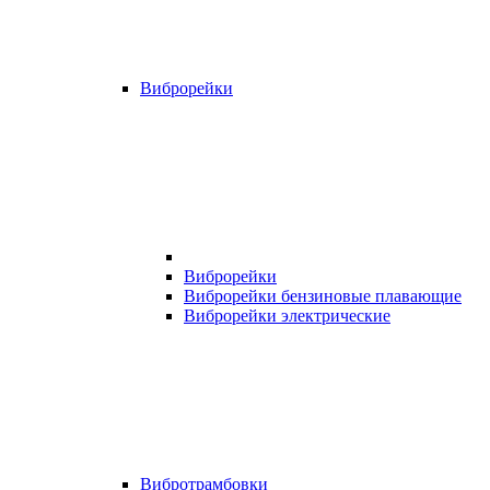
Виброрейки
Виброрейки
Виброрейки бензиновые плавающие
Виброрейки электрические
Вибротрамбовки