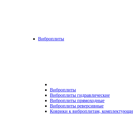
Виброплиты
Виброплиты
Виброплиты гидравлические
Виброплиты прямоходные
Виброплиты реверсивные
Коврики к виброплитам, комплектующи