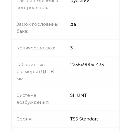
Язык интерфейса
русский
контроллера:
Замок горловины
да
бака:
Количество фаз:
3
Габаритные
2255x900x1435
размеры (Д;Ш;В;
мм):
Система
SHUNT
возбуждения:
Серия:
TSS Standart