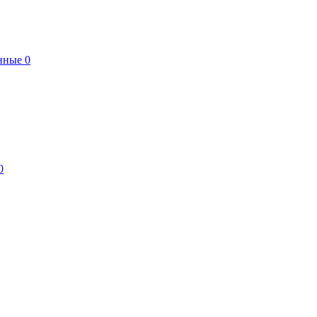
нные
0
0