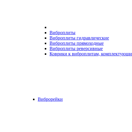
Виброплиты
Виброплиты гидравлические
Виброплиты прямоходные
Виброплиты реверсивные
Коврики к виброплитам, комплектующи
Виброрейки