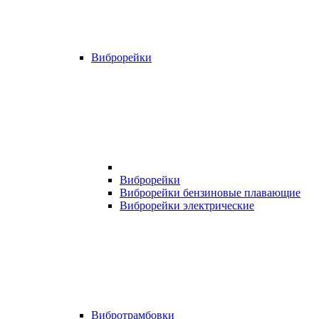
Виброрейки
Виброрейки
Виброрейки бензиновые плавающие
Виброрейки электрические
Вибротрамбовки