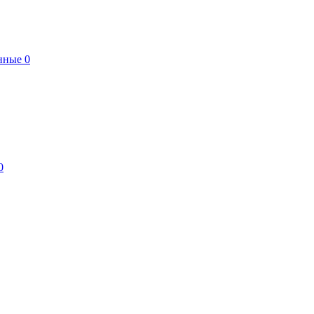
нные
0
0