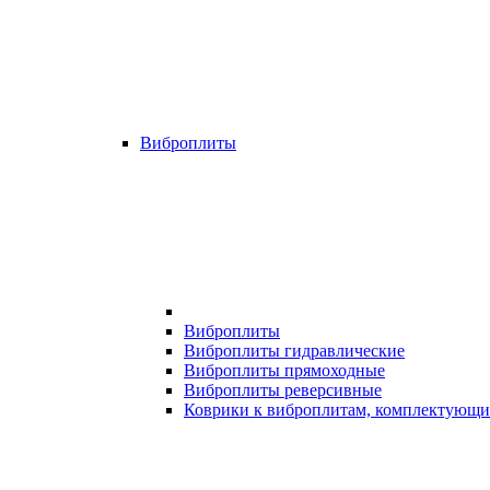
Виброплиты
Виброплиты
Виброплиты гидравлические
Виброплиты прямоходные
Виброплиты реверсивные
Коврики к виброплитам, комплектующи