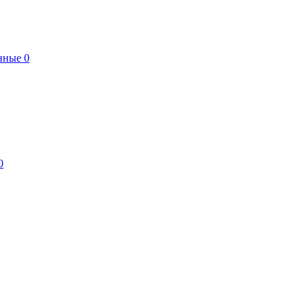
нные
0
0