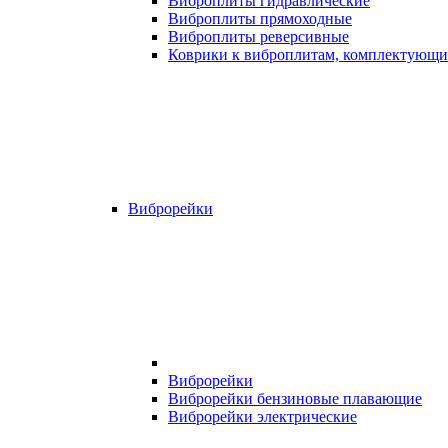
Виброплиты гидравлические
Виброплиты прямоходные
Виброплиты реверсивные
Коврики к виброплитам, комплектующи
Виброрейки
Виброрейки
Виброрейки бензиновые плавающие
Виброрейки электрические