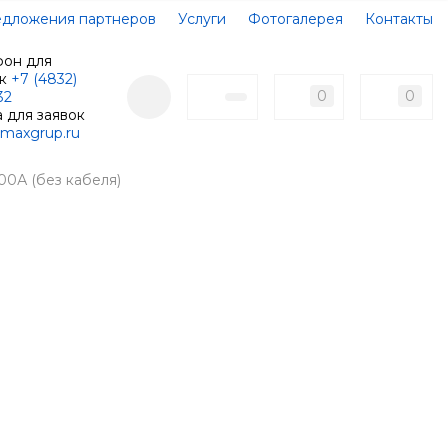
дложения партнеров
Услуги
Фотогалерея
Контакты
фон для
ок
+7 (4832)
0
0
32
 для заявок
maxgrup.ru
00А (без кабеля)