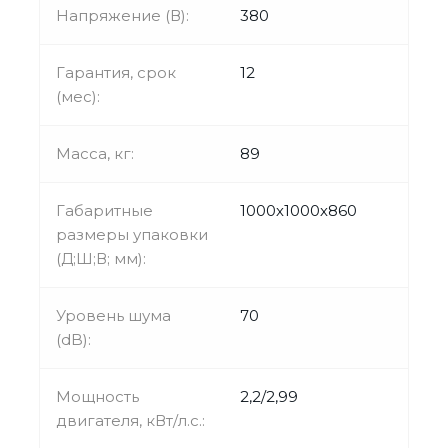
Напряжение (В):
380
Гарантия, срок
12
(мес):
Масса, кг:
89
Габаритные
1000х1000х860
размеры упаковки
(Д;Ш;В; мм):
Уровень шума
70
(dB):
Мощность
2,2/2,99
двигателя, кВт/л.с.: