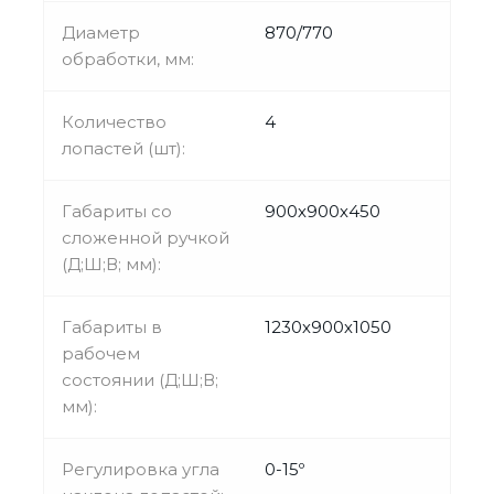
Диаметр
870/770
обработки, мм:
Количество
4
лопастей (шт):
Габариты со
900х900х450
сложенной ручкой
(Д;Ш;В; мм):
Габариты в
1230х900х1050
рабочем
состоянии (Д;Ш;В;
мм):
Регулировка угла
0-15º