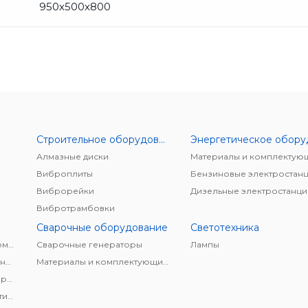
950х500х800
Строительное оборудование
Алмазные диски
Материалы и комплектую
Виброплиты
Бензиновые электростан
Виброрейки
Дизельные электростанци
Вибротрамбовки
Сварочные оборудование
Светотехника
Винтовые безмасляные компрессоры
Cварочные генераторы
Лампы
Винтовые маслонаполненные компрессоры
Материалы и комплектующие для сварки
Дизельные винтовые компрессоры
Компрессоры для пневматических тормазных систем