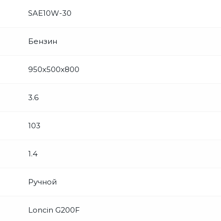
SAE10W-30
Бензин
950х500х800
3.6
103
1.4
Ручной
Loncin G200F