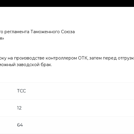
го регламента Таможенного Союза
я»
рку на производстве контроллером ОТК, затем перед отгру
можный заводской брак.
ТСС
12
64