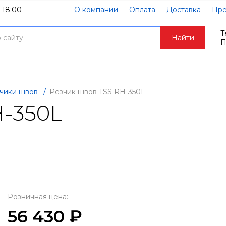
-18:00
О компании
Оплата
Доставка
Пре
Т
Найти
П
чики швов
/
Резчик швов TSS RH-350L
H-350L
Розничная цена:
56 430 ₽