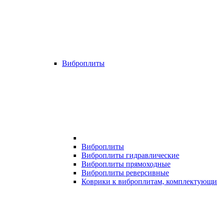
Виброплиты
Виброплиты
Виброплиты гидравлические
Виброплиты прямоходные
Виброплиты реверсивные
Коврики к виброплитам, комплектующи