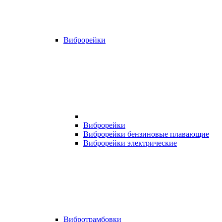
Виброрейки
Виброрейки
Виброрейки бензиновые плавающие
Виброрейки электрические
Вибротрамбовки