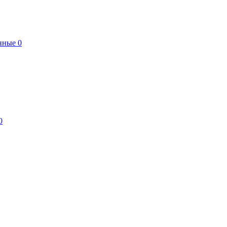
нные
0
0