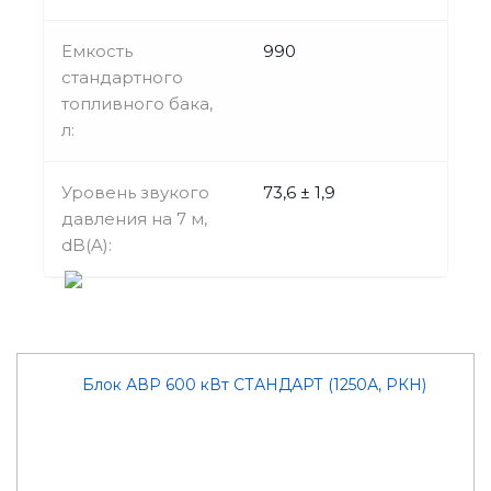
Емкость
990
стандартного
топливного бака,
л:
Уровень звукого
73,6 ± 1,9
давления на 7 м,
dB(A):