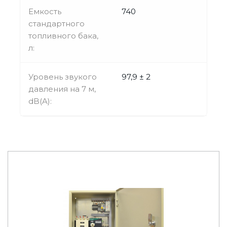
Емкость
740
стандартного
топливного бака,
л:
Уровень звукого
97,9 ± 2
давления на 7 м,
dB(A):