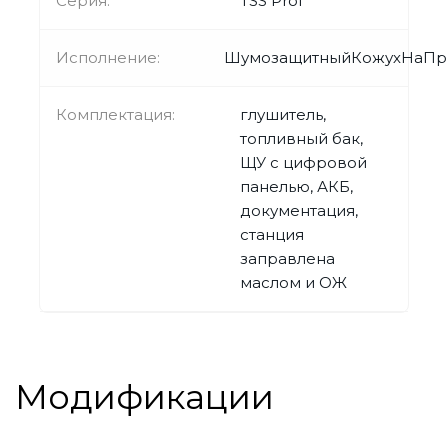
Серия:
TSS Prof
Исполнение:
ШумозащитныйКожухНаПр
Комплектация:
глушитель,
топливный бак,
ЩУ с цифровой
панелью, АКБ,
документация,
станция
заправлена
маслом и ОЖ
Модификации