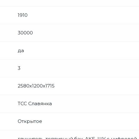
1910
30000
да
3
2580х1200х1715
ТСС Славянка
Открытое
глушитель, топливный бак, АКБ, ЩУ с цифровой