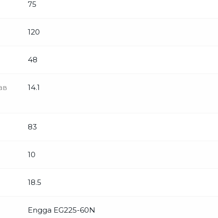
75
120
48
ав
14.1
83
10
18.5
Engga EG225-60N