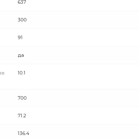
637
300
91
да
ав
10.1
700
71.2
136.4