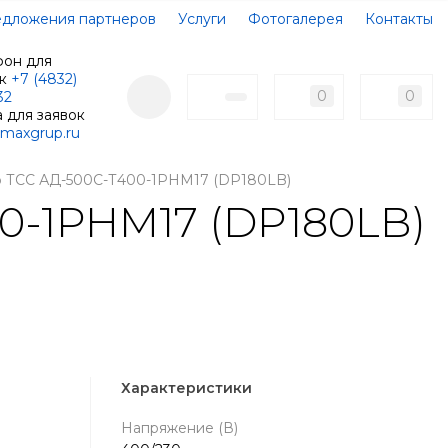
дложения партнеров
Услуги
Фотогалерея
Контакты
фон для
ок
+7 (4832)
0
0
32
 для заявок
maxgrup.ru
р ТСС АД-500С-Т400-1РНМ17 (DP180LB)
0-1РНМ17 (DP180LB)
Характеристики
Напряжение (В)