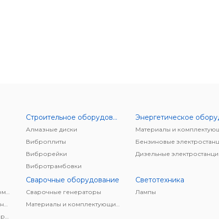
Строительное оборудование
Алмазные диски
Материалы и комплектую
Виброплиты
Бензиновые электростан
Виброрейки
Дизельные электростанци
Вибротрамбовки
Сварочные оборудование
Светотехника
Винтовые безмасляные компрессоры
Cварочные генераторы
Лампы
Винтовые маслонаполненные компрессоры
Материалы и комплектующие для сварки
Дизельные винтовые компрессоры