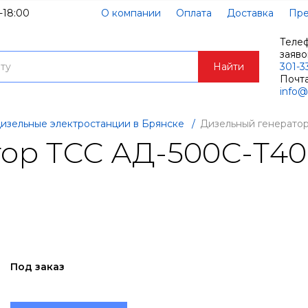
-18:00
О компании
Оплата
Доставка
Пре
Теле
заяв
Найти
301-3
Почта
info@
изельные электростанции в Брянске
/
Дизельный генерато
ор ТСС АД-500С-Т40
Под заказ