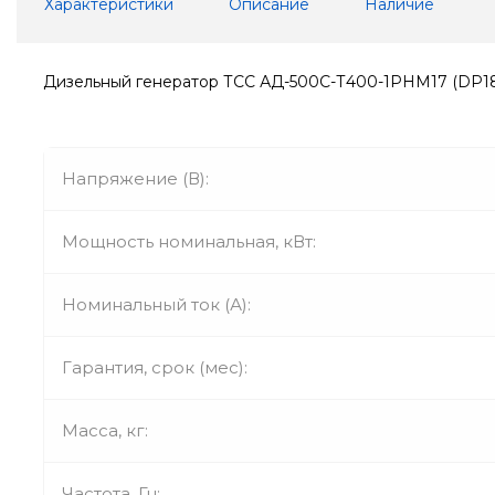
Характеристики
Описание
Наличие
Дизельный генератор ТСС АД-500С-Т400-1РНМ17 (DP1
Напряжение (В):
Мощность номинальная, кВт:
Номинальный ток (А):
Гарантия, срок (мес):
Масса, кг:
Частота, Гц: