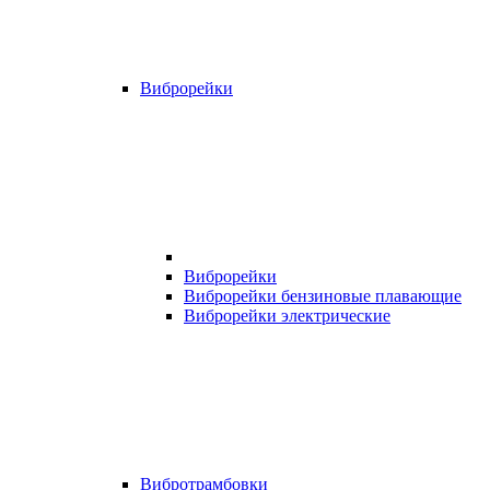
Виброрейки
Виброрейки
Виброрейки бензиновые плавающие
Виброрейки электрические
Вибротрамбовки