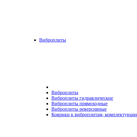
Виброплиты
Виброплиты
Виброплиты гидравлические
Виброплиты прямоходные
Виброплиты реверсивные
Коврики к виброплитам, комплектующи