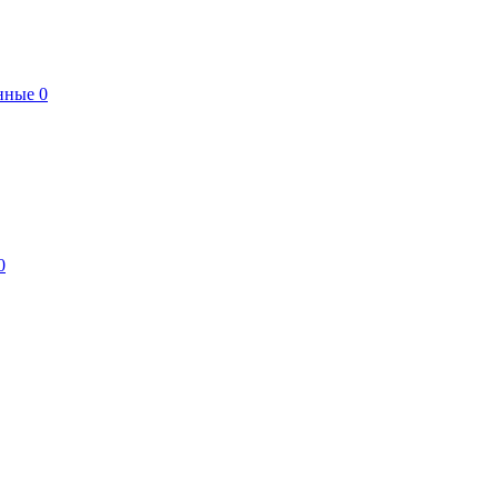
нные
0
0