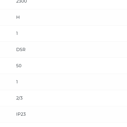
2300
H
1
DSR
50
1
2/3
IP23