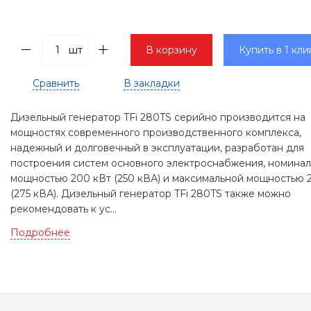
шт
В корзину
Купить в 1 кли
Сравнить
В закладки
Дизельный генератор TFi 280TS серийно производится на
мощностях современного производственного комплекса,
надежный и долговечный в эксплуатации, разработан для
построения систем основного электроснабжения, номина
мощностью 200 кВт (250 кВА) и максимальной мощностью 
(275 кВА). Дизельный генератор TFi 280TS также можно
рекомендовать к ус...
Подробнее