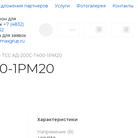
дложения партнеров
Услуги
Фотогалерея
Контакты
фон для
ок
+7 (4832)
0
0
32
 для заявок
maxgrup.ru
р ТСС АД-200С-Т400-1РМ20
0-1РМ20
Характеристики
Напряжение (В)