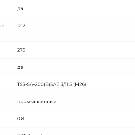
да
ав
12.2
275
да
TSS-SA-200(B)SAE 3/11,5 (М26)
промышленный
0.8