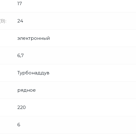
17
В):
24
электронный
6,7
Турбонаддув
рядное
220
6