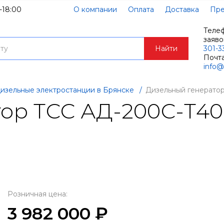
-18:00
О компании
Оплата
Доставка
Пре
Теле
заяв
Найти
301-3
Почта
info@
изельные электростанции в Брянске
/
Дизельный генерато
ор ТСС АД-200С-Т40
Розничная цена:
3 982 000 ₽