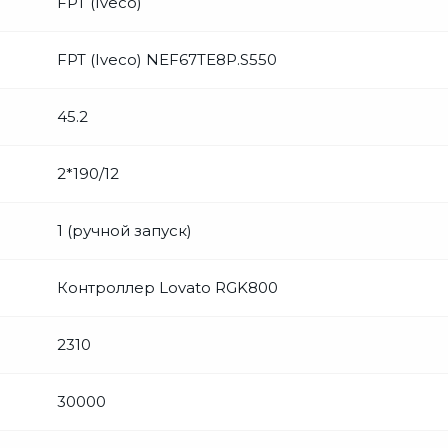
FPT (Iveco)
FPT (Iveco) NEF67TE8P.S550
45.2
2*190/12
1 (ручной запуск)
Контроллер Lovato RGK800
2310
30000