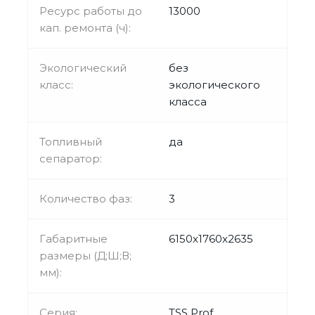
Ресурс работы до
13000
кап. ремонта (ч):
Экологический
без
класс:
экологического
класса
Топливный
да
сепаратор:
Количество фаз:
3
Габаритные
6150x1760x2635
размеры (Д;Ш;В;
мм):
Серия:
TSS Prof