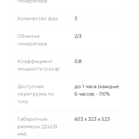
генератора:
Количество фаз:
3
Обмотки
2/3
генератора:
Коэффициент
0,8
мощности (cos φ):
Доступная
до 1 часа (каждые
перегрузка по
6 часов) - 110%
току:
Габаритные
603 x 323 x 523
размеры (Д;Ш;В;
мм):