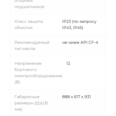
опорных
подшипников:
Класс защиты
IP23 (по запросу
обмотки:
IP43, IP45)
Рекомендуемый
не ниже API CF-4
тип масла:
Напряжение
12
бортового
электрооборудования,
(В):
Габаритные
888 х 617 х 931
размеры (Д;Ш;В;
мм):