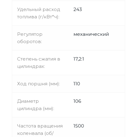
Удельный расход
243
топлива (г/кВт*ч):
Регулятор
механический
оборотов:
Степень сжатия в
17,2:1
цилиндрах:
Ход поршня (мм):
110
Диаметр
106
цилиндра (мм):
Частота вращения
1500
коленвала (об/