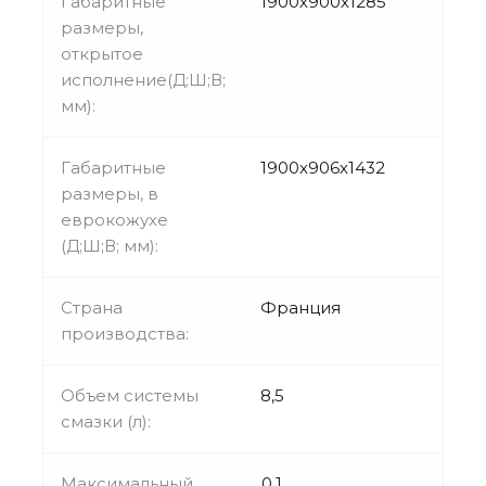
Габаритные
1900х900х1285
размеры,
открытое
исполнение(Д;Ш;В;
мм):
Габаритные
1900х906х1432
размеры, в
еврокожухе
(Д;Ш;В; мм):
Страна
Франция
производства:
Объем системы
8,5
смазки (л):
Максимальный
0,1