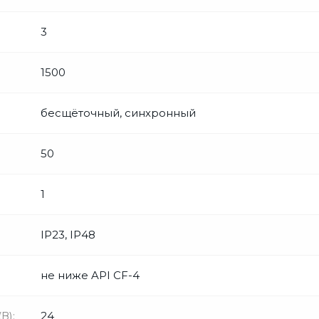
3
1500
бесщёточный, синхронный
50
1
IP23, IP48
не ниже API CF-4
В):
24