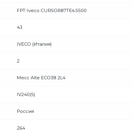
FPT-Iveco CURSOR87TE4.S500
43
IVECO (Италия)
2
Mecc Аlte ECO38 2L4
IV240(S)
Россия
264