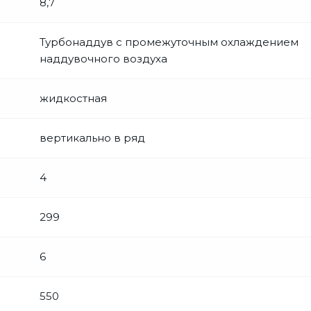
8,7
Турбонаддув с промежуточным охлаждением
наддувочного воздуха
жидкостная
вертикально в ряд
4
299
6
550