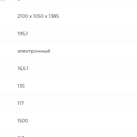
2100 х 1050 х 1385
195,1
электронный
16,5:1
135
117
1500