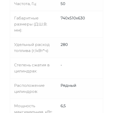
Частота, Гц:
50
Габаритные
740x510x630
размеры (Д;Ш;В;
мм):
Удельный расход
280
топлива (г/кВт*ч):
Степень сжатия в
-
цилиндрах:
Расположение
Рядный
цилиндров:
Мощность
6,5
максимальная, кВт: