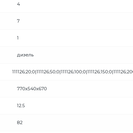
4
7
1
дизель
111126;20;0|111126;50;0|111126;100;0|111126;150;0|111126;
770х540х670
12.5
82