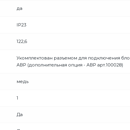
да
IP23
122,6
Укомплектован разъемом для подключения бло
АВР (дополнительная опция - АВР арт.100028)
медь
1
Да