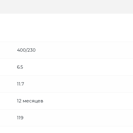
400/230
6.5
11.7
12 месяцев
119