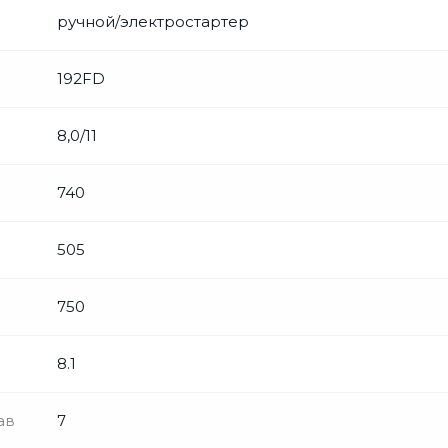
ручной/электростартер
192FD
8,0/11
740
505
750
8.1
ав
7