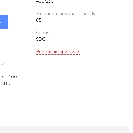
400/230
Мощность номинальная, кВт
6.5
к
Серия
SDG
Все характеристики
ии,
ие - 400
 кВт,