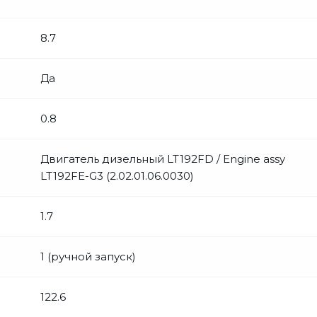
8.7
Да
0.8
Двигатель дизельный LT192FD / Engine assy
LT192FE-G3 (2.02.01.06.0030)
1.7
1 (ручной запуск)
122.6