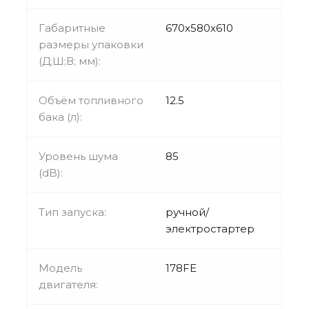
Габаритные
670x580x610
размеры упаковки
(Д;Ш;В; мм):
Объём топливного
12.5
бака (л):
Уровень шума
85
(dB):
Тип запуска:
ручной/
электростартер
Модель
178FE
двигателя: