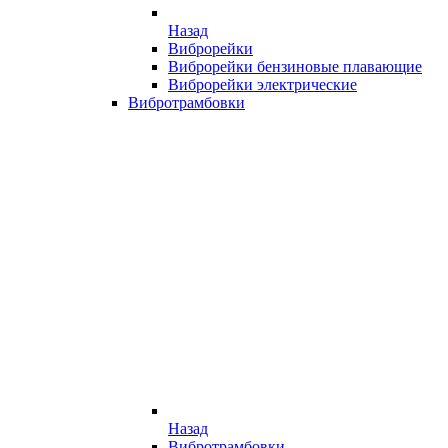
Назад
Виброрейки
Виброрейки бензиновые плавающие
Виброрейки электрические
Вибротрамбовки
Назад
Вибротрамбовки