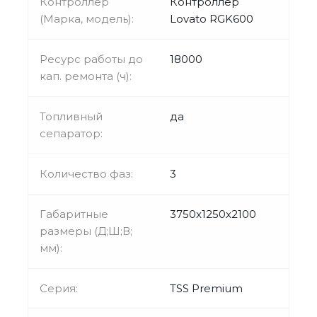
Контроллер
Контроллер
(Марка, модель):
Lovato RGK600
Ресурс работы до
18000
кап. ремонта (ч):
Топливный
да
сепаратор:
Количество фаз:
3
Габаритные
3750x1250x2100
размеры (Д;Ш;В;
мм):
Серия:
TSS Premium