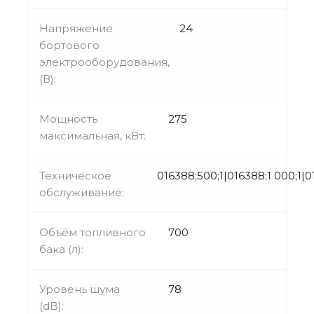
Напряжение
24
бортового
электрооборудования,
(В):
Мощность
275
максимальная, кВт:
Техническое
016388;500;1|016388;1 000;1|
обслуживание:
Объём топливного
700
бака (л):
Уровень шума
78
(dB):