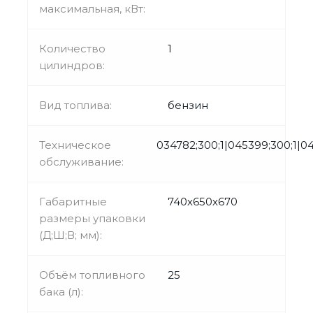
максимальная, кВт:
Количество
1
цилиндров:
Вид топлива:
бензин
Техническое
034782;300;1|045399;300;1|0
обслуживание:
Габаритные
740х650х670
размеры упаковки
(Д;Ш;В; мм):
Объём топливного
25
бака (л):