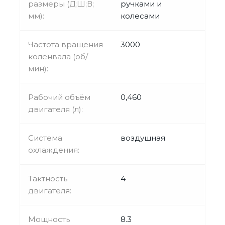
размеры (Д;Ш;В;
ручками и
мм):
колесами
Частота вращения
3000
коленвала (об/
мин):
Рабочий объём
0,460
двигателя (л):
Система
воздушная
охлаждения:
Тактность
4
двигателя:
Мощность
8.3