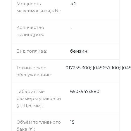
Мощность
4.2
максимальная, кВт:
Количество
1
цилиндров:
Вид топлива:
бензин
Техническое
017255;300;1|045657;100;1|04
обслуживание:
Габаритные
650х547х580
размеры упаковки
(Д;Ш;В; мм):
Объём топливного
15
бака (л):