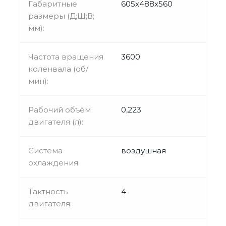
Габаритные
605х488х560
размеры (Д;Ш;В;
мм):
Частота вращения
3600
коленвала (об/
мин):
Рабочий объём
0,223
двигателя (л):
Система
воздушная
охлаждения:
Тактность
4
двигателя: