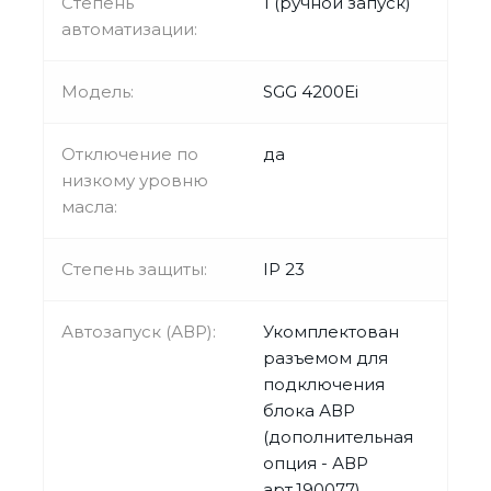
Степень
1 (ручной запуск)
автоматизации:
Модель:
SGG 4200Ei
Отключение по
да
низкому уровню
масла:
Степень защиты:
IP 23
Автозапуск (АВР):
Укомплектован
разъемом для
подключения
блока АВР
(дополнительная
опция - АВР
арт.190077)